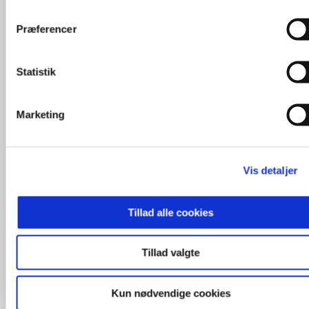
Tanja Gotthardsen
Danmarks måske mest anerkendte ekspert
Præferencer
indenfor, hvordan virksomheder kan og må
kommunikere deres sociale og miljømæssige
tiltag, uden at vildlede (greenwash’e).
Statistik
Klimaforandringer på
Marketing
dagsordenen
I en tid hvor klimaet står højt på både den globale
og lokale dagsorden, er det afgørende at have
Vis detaljer
den rette viden for at træffe kvalificerede
beslutninger. Et klimaforedrag kan give din
Tillad alle cookies
organisation den nødvendige indsigt og inspiration
til at navigere i fremtidens udfordringer og
muligheder.
Tillad valgte
Ekspertviden der gør en forskel
Vores erfarne foredragsholdere formidler kompleks
Kun nødvendige cookies
viden om klima på en engagerende og forståelig