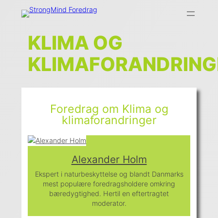
Skip
to
content
KLIMA OG
KLIMAFORANDRING
Foredrag om Klima og
klimaforandringer
Alexander Holm
Ekspert i naturbeskyttelse og blandt Danmarks
mest populære foredragsholdere omkring
bæredygtighed. Hertil en eftertragtet
moderator.