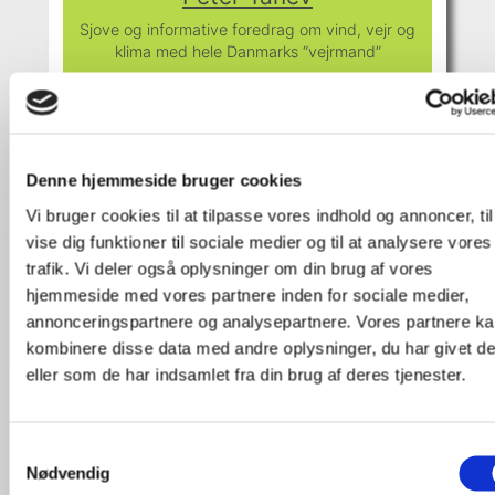
Sjove og informative foredrag om vind, vejr og
klima med hele Danmarks “vejrmand”
Sebastian Mernild
Denne hjemmeside bruger cookies
En af verdens førende inden for
klimaforandringer
Vi bruger cookies til at tilpasse vores indhold og annoncer, til
vise dig funktioner til sociale medier og til at analysere vores
trafik. Vi deler også oplysninger om din brug af vores
hjemmeside med vores partnere inden for sociale medier,
Søren Ejlersen
annonceringspartnere og analysepartnere. Vores partnere k
kombinere disse data med andre oplysninger, du har givet d
Manden bag Aarstiderne.com! Et energibundt,
en ustoppelig cirkushest og en erfaren
eller som de har indsamlet fra din brug af deres tjenester.
forretningsmand
Samtykkevalg
Nødvendig