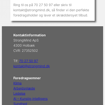
Ring til os på 70 27 50 97 eller skriv til
kontakt@strongmind.dk, så finder vi den perfekte
foredragsholder og laver et skræddersyet tilbud.
Kontaktinformation
StrongMind ApS
4300 Holbæk
CVR: 27352502
Tlf:
70 27 50 97
kontakt@strongmind.dk
Foredragsemner
Klima
Arbejdsglæde
Ledelse
AI – Kunstig intelligens
Sundhed