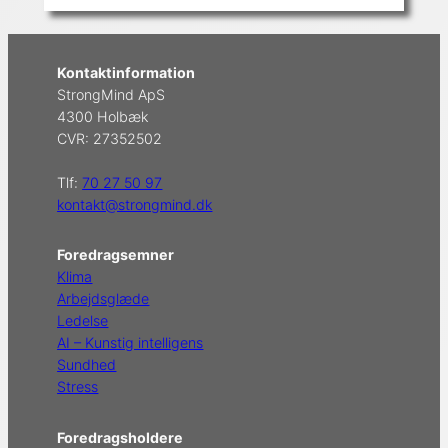
Kontaktinformation
StrongMind ApS
4300 Holbæk
CVR: 27352502
Tlf:
70 27 50 97
kontakt@strongmind.dk
Foredragsemner
Klima
Arbejdsglæde
Ledelse
AI – Kunstig intelligens
Sundhed
Stress
Foredragsholdere