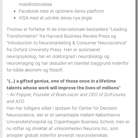
mobilforbindelse
Facebook med at optimere deres platform
VISA med at udvikle deres nye jingle
Thomas er forfatter til de internationale bestsellere “Leading
Transformation” fra Harvard Business Review Press og
“Introduction to Neuromarketing & Consumer Neuroscience”
fra Oxford University Press. Han er autoriseret
neuropsykolog, har en doktorgrad i neurobiologi og
neuroimaging og har desuden en blandet baggrund indenfor
for både økonomi og filosofi.
“(…) a gifted genius, one of those once in a lifetime
talents whose work will improve the lives of millions”
– Ari Popper, Founder of BrainJuicer and CEO of SciFutures
and A2O
Han har tidligere stået i spidsen for Center for Decision
Neuroscience, der er et samarbejde mellem Københavns
Universitetshospital og Copenhagen Business School, men er
nu stifter og direktør af virksomheden Neurons Inc, som
arbejder globalt indenfor anvendt neurovidenskab.