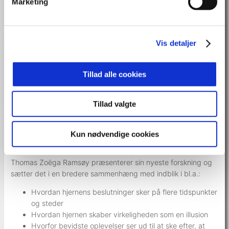
disrupter deres eksistensgrundlag, så skal de omfavne det
Marketing
ukendte, hvilket er noget af det sværeste for os som
mennesker. Det gør os bange, og det udfordrer vores vaner
og snæversyn. Derfor ender de fleste forandringstiltag som
Vis detaljer
ubetydelige små forbedringer frem for banebrydende
nytænkninger, som er målet. Heldigvis ved vi, hvorfor hjernen
fungerer sådan – og vi ved også, hvilke redskaber vi skal
Tillad alle cookies
bruge, for at sikre en succesfuld forandringsledelse.
Tro og vilje i neurovidenskabens tidsalder
Tillad valgte
De seneste årtiers forskning i hjernen har afdækket nye sider
af menneskesindet. Ud over at vise nye sider af vort sind, så
Kun nødvendige cookies
udfordrer det også vor selvopfattelse. Hvad er et menneske?
Hvad er bevidsthed? Har vi en fri vilje? Hvad er ondskab?
Thomas Zoëga Ramsøy præsenterer sin nyeste forskning og
sætter det i en bredere sammenhæng med indblik i bl.a.:
Hvordan hjernens beslutninger sker på flere tidspunkter
og steder
Hvordan hjernen skaber virkeligheden som en illusion
Hvorfor bevidste oplevelser ser ud til at ske efter, at