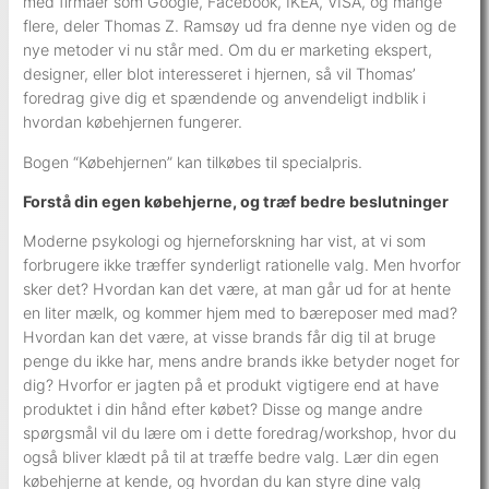
med firmaer som Google, Facebook, IKEA, VISA, og mange
flere, deler Thomas Z. Ramsøy ud fra denne nye viden og de
nye metoder vi nu står med. Om du er marketing ekspert,
designer, eller blot interesseret i hjernen, så vil Thomas’
foredrag give dig et spændende og anvendeligt indblik i
hvordan købehjernen fungerer.
Bogen “Købehjernen” kan tilkøbes til specialpris.
Forstå din egen købehjerne, og træf bedre beslutninger
Moderne psykologi og hjerneforskning har vist, at vi som
forbrugere ikke træffer synderligt rationelle valg. Men hvorfor
sker det? Hvordan kan det være, at man går ud for at hente
en liter mælk, og kommer hjem med to bæreposer med mad?
Hvordan kan det være, at visse brands får dig til at bruge
penge du ikke har, mens andre brands ikke betyder noget for
dig? Hvorfor er jagten på et produkt vigtigere end at have
produktet i din hånd efter købet? Disse og mange andre
spørgsmål vil du lære om i dette foredrag/workshop, hvor du
også bliver klædt på til at træffe bedre valg. Lær din egen
købehjerne at kende, og hvordan du kan styre dine valg