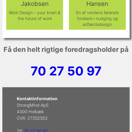
Jakobsen
Hansen
Work Design – your brain &
En af verdens førende
the future of work
forskere i nudging og
adfærdsdesign
Få den helt rigtige foredragsholder på
70 27 50 97
Kontaktinformation
StrongMind ApS
4300 Holbæk
CVR: 27352502
Tlf:
70 27 50 97