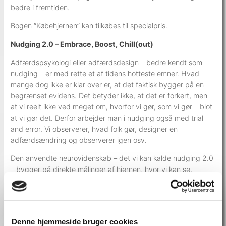
bedre i fremtiden.
Bogen “Købehjernen” kan tilkøbes til specialpris.
Nudging 2.0 – Embrace, Boost, Chill(out)
Adfærdspsykologi eller adfærdsdesign – bedre kendt som
nudging – er med rette et af tidens hotteste emner. Hvad
mange dog ikke er klar over er, at det faktisk bygger på en
begrænset evidens. Det betyder ikke, at det er forkert, men
at vi reelt ikke ved meget om, hvorfor vi gør, som vi gør – blot
at vi gør det. Derfor arbejder man i nudging også med trial
and error. Vi observerer, hvad folk gør, designer en
adfærdsændring og observerer igen osv.
Den anvendte neurovidenskab – det vi kan kalde nudging 2.0
– bygger på direkte målinger af hjernen, hvor vi kan se,
hvorfor folk gør, som de gør. Baseret på mange års forskning
ved vi nu, at der er 3 elementer, der skal til for at skabe
varige adfærdsændringer, og vi ved, hvilke mekanismer i
hjernen, der får folk til at gøre det:
Denne hjemmeside bruger cookies