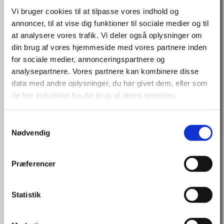
Embrace – få folk til at acceptere og ville
Vi bruger cookies til at tilpasse vores indhold og
adfærdsændringen
annoncer, til at vise dig funktioner til sociale medier og til
Boost – motiver folk til adfærden
at analysere vores trafik. Vi deler også oplysninger om
Chill(out) – giv dem roen til at kunne gennemføre
din brug af vores hjemmeside med vores partnere inden
adfærden
for sociale medier, annonceringspartnere og
Hjerneledelse – sådan styrer du din virksomheds fremtid
analysepartnere. Vores partnere kan kombinere disse
data med andre oplysninger, du har givet dem, eller som
Vaner, frygt og snæversyn er naturlige menneskelige
de har indsamlet fra din brug af deres tjenester.
begrænsninger og de klart største barrierer for forandringer.
Skal vi overvinde dem, kræver det en ukonventionel og
systematisk tilgang. Dagens ledere undervurderer konsekvent
Samtykkevalg
den menneskelige faktor. Skal forandringsledelse lykkes,
Nødvendig
bliver vi nødt til at stille skarpt på den indædte modvilje mod
nytænkning og anlægge et nyt entydigt adfærdsperspektiv
på forandringsledelse. Det kan vi bl.a. gøre ved at låne
Præferencer
metoder og ekstraordinære virkemidler og redskaber fra
henholdsvis psykologien og adfærds- og neurovidenskaben.
Statistik
Skal en organisation tænke langt nok ind i fremtiden for at
kunne lave radikale innovative skridt, før en konkurrent