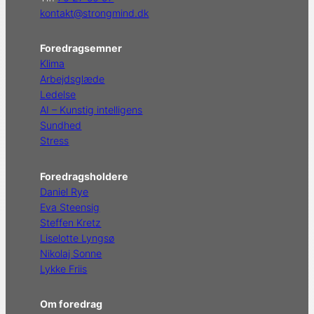
kontakt@strongmind.dk
Foredragsemner
Klima
Arbejdsglæde
Ledelse
AI – Kunstig intelligens
Sundhed
Stress
Foredragsholdere
Daniel Rye
Eva Steensig
Steffen Kretz
Liselotte Lyngsø
Nikolaj Sonne
Lykke Friis
Om foredrag