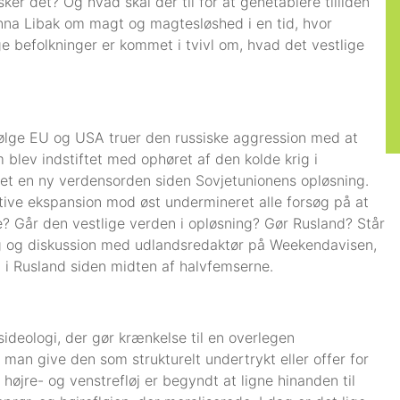
ker det? Og hvad skal der til for at genetablere tilliden
 Anna Libak om magt og magtesløshed i en tid, hvor
ge befolkninger er kommet i tvivl om, hvad det vestlige
følge EU og USA truer den russiske aggression med at
blev indstiftet med ophøret af den kolde krig i
iftet en ny verdensorden siden Sovjetunionens opløsning.
e ekspansion mod øst undermineret alle forsøg på at
ke? Går den vestlige verden i opløsning? Gør Rusland? Står
rag og diskussion med udlandsredaktør på Weekendavisen,
 i Rusland siden midten af halvfemserne.
ideologi, der gør krænkelse til en overlegen
man give den som strukturelt undertrykt eller offer for
å højre- og venstrefløj er begyndt at ligne hinanden til