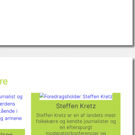
re
Steffen Kretz
Steffen Kretz er en af landets mest
folkekære og kendte journalister og
en efterspurgt
moderator/konferencier og
lsen