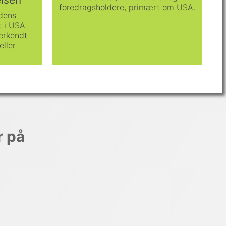
foredragsholdere, primært om USA.
rdens
t i USA
erkendt
eller
r på