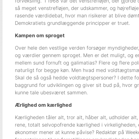
forveksling. I 1968 var det venstrefløjen, der gjorde o
så meget venstrefløjen, der udskammer, og højrefløjen
rasende værdidebat, hvor man risikerer at blive dømt 
Demokratiets grundlæggende principper er truet.
Kampen om sproget
Over hele den vestlige verden forsøger myndigheder
og værdier gennem sproget. Men er det muligt, og e
mellem sund fornuft og galimatias? Flere og flere poli
naturligt for begge køn. Men hvad med voldtægtsmæn
Skal de så også hedde voldtægtspersoner? I dette for
baggrund for udviklingen og giver sit bud på, hvor græ
kunne tale ubesværet sammen.
Ærlighed om kærlighed
Kærligheden tåler alt, tror alt, håber alt, udholder al
rene, totalt selvopofrende kærlighed i virkeligheden, e
økonomer mener at kunne påvise? Redaktør på Weeke