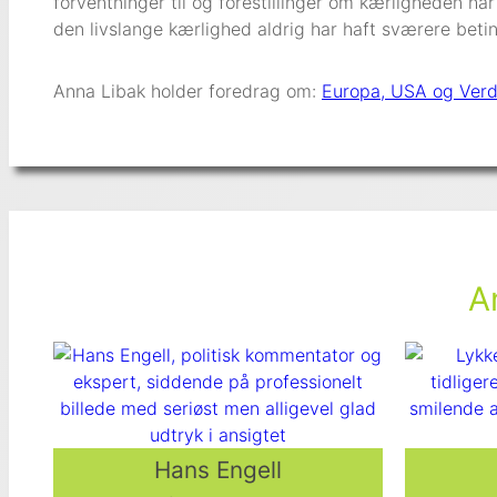
forventninger til og forestillinger om kærligheden h
den livslange kærlighed aldrig har haft sværere betin
Anna Libak holder foredrag om:
Europa, USA og Ver
A
Hans Engell