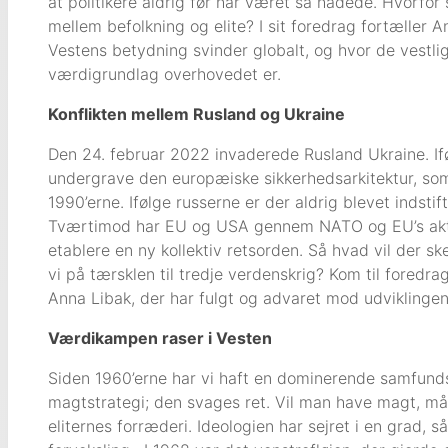
at politikere aldrig før har været så hadede. Hvorfor s
mellem befolkning og elite? I sit foredrag fortæller
Vestens betydning svinder globalt, og hvor de vestli
værdigrundlag overhovedet er.
Konflikten mellem Rusland og Ukraine
Den 24. februar 2022 invaderede Rusland Ukraine. I
undergrave den europæiske sikkerhedsarkitektur, som 
1990’erne. Ifølge russerne er der aldrig blevet indst
Tværtimod har EU og USA gennem NATO og EU’s aktiv
etablere en ny kollektiv retsorden. Så hvad vil der s
vi på tærsklen til tredje verdenskrig? Kom til fored
Anna Libak, der har fulgt og advaret mod udviklingen
Værdikampen raser i Vesten
Siden 1960’erne har vi haft en dominerende samfunds­
magtstrategi; den svages ret. Vil man have magt, må 
eliternes forræderi. Ideologien har sejret i en grad, s