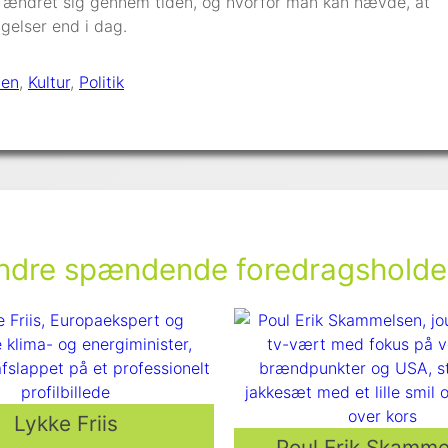
ar ændret sig gennem tiden, og hvorfor man kan hævde, at
gelser end i dag.
den
, 
Kultur
, 
Politik
ndre spændende foredragsholde
Lykke Friis
Poul Erik Skamme