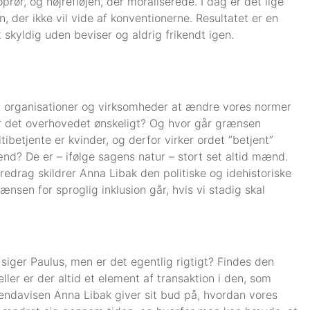
prør, og højrefløjen, der moraliserede. I dag er det lige
, der ikke vil vide af konventionerne. Resultatet er en
skyldig uden beviser og aldrig frikendt igen.
, organisationer og virksomheder at ændre vores normer
r det overhovedet ønskeligt? Og hvor går grænsen
tibetjente er kvinder, og derfor virker ordet ”betjent”
d? De er – ifølge sagens natur – stort set altid mænd.
edrag skildrer Anna Libak den politiske og idehistoriske
nsen for sproglig inklusion går, hvis vi stadig skal
t, siger Paulus, men er det egentlig rigtigt? Findes den
ller er der altid et element af transaktion i den, som
ndavisen Anna Libak giver sit bud på, hvordan vores