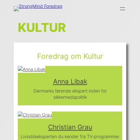
Skip
to
content
KULTUR
Foredrag om Kultur
Anna Libak
Danmarks førende ekspert inden for
sikkerhedspolitik
Christian Grau
Livsstilseksperten du kender fra TV-programmer