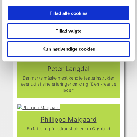
Tillad alle cookies
Peter Ernstved Rasmussen
Forsvarsløs – forrygende og underholdende
Tillad valgte
foredrag der giver dig sandheden om det
danske forsvar
Kun nødvendige cookies
Peter Langdal
Danmarks måske mest kendte teaterinstruktør
øser ud af sine erfaringer omkring “Den kreative
leder”
Phillippa Maigaard
Forfatter og foredragsholder om Grønland