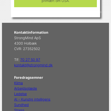
primært om USA.
Kontaktinformation
StrongMind ApS
4300 Holbæk
CVR: 27352502
Tlf:
70 27 50 97
kontakt@strongmind.dk
Foredragsemner
Klima
Arbejdsglæde
Ledelse
AI – Kunstig intelligens
Sundhed
Stress