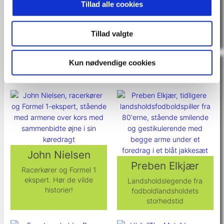
Tillad alle cookies
70 27 50 97
Tillad valgte
Kun nødvendige cookies
Andre spændende foredragsholdere
John Nielsen
Preben Elkjær
Racerkører og Formel 1
ekspert. Hør de vilde
Landsholdslegende fra
historier!
fodboldlandsholdets
storhedstid