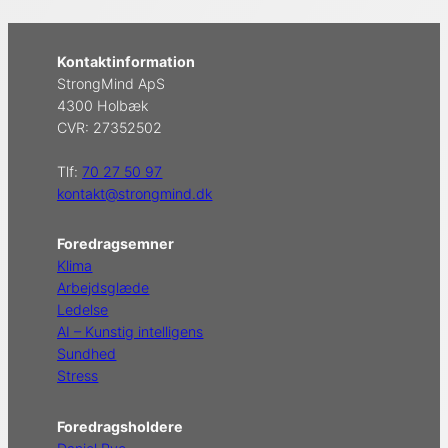
Kontaktinformation
StrongMind ApS
4300 Holbæk
CVR: 27352502
Tlf:
70 27 50 97
kontakt@strongmind.dk
Foredragsemner
Klima
Arbejdsglæde
Ledelse
AI – Kunstig intelligens
Sundhed
Stress
Foredragsholdere