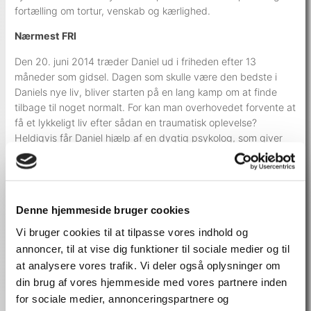
fortælling om tortur, venskab og kærlighed.
Nærmest FRI
Den 20. juni 2014 træder Daniel ud i friheden efter 13
måneder som gidsel. Dagen som skulle være den bedste i
Daniels nye liv, bliver starten på en lang kamp om at finde
tilbage til noget normalt. For kan man overhovedet forvente at
få et lykkeligt liv efter sådan en traumatisk oplevelse?
Heldigvis får Daniel hjælp af en dygtig psykolog, som giver
Daniel konkrete værktøjer. Et af disse værktøjer handler om
ikke at flygte fra det, der er svært. Denne proces ender med
at sende Daniel over Atlanten – til Washington for at besøge
sit værste mareridt, som sidder i et lille gråt lokale, hos FBI, i
Denne hjemmeside bruger cookies
en grøn fangedragt og drikker Starbucks kaffe.
Vi bruger cookies til at tilpasse vores indhold og
Kan han mon tilgive sin bøddel?
annoncer, til at vise dig funktioner til sociale medier og til
at analysere vores trafik. Vi deler også oplysninger om
Mens vi venter
din brug af vores hjemmeside med vores partnere inden
Siden 2016 har Daniel Rye fulgt med i livet hos den lille
for sociale medier, annonceringspartnere og
bondefamilie, Mkundiza fra Malawi. De lever i presset mellem