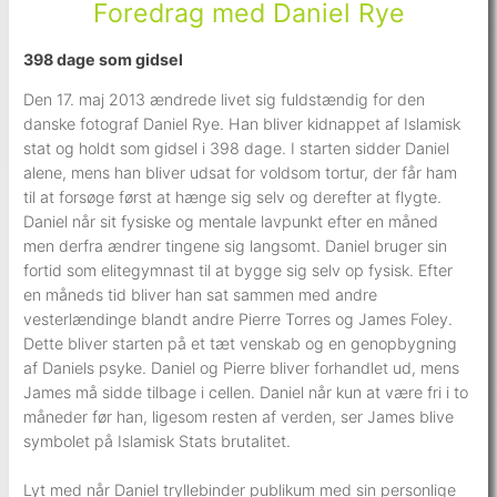
Foredrag med Daniel Rye
398 dage som gidsel
Den 17. maj 2013 ændrede livet sig fuldstændig for den
danske fotograf Daniel Rye. Han bliver kidnappet af Islamisk
stat og holdt som gidsel i 398 dage. I starten sidder Daniel
alene, mens han bliver udsat for voldsom tortur, der får ham
til at forsøge først at hænge sig selv og derefter at flygte.
Daniel når sit fysiske og mentale lavpunkt efter en måned
men derfra ændrer tingene sig langsomt. Daniel bruger sin
fortid som elitegymnast til at bygge sig selv op fysisk. Efter
en måneds tid bliver han sat sammen med andre
vesterlændinge blandt andre Pierre Torres og James Foley.
Dette bliver starten på et tæt venskab og en genopbygning
af Daniels psyke. Daniel og Pierre bliver forhandlet ud, mens
James må sidde tilbage i cellen. Daniel når kun at være fri i to
måneder før han, ligesom resten af verden, ser James blive
symbolet på Islamisk Stats brutalitet.
Lyt med når Daniel tryllebinder publikum med sin personlige