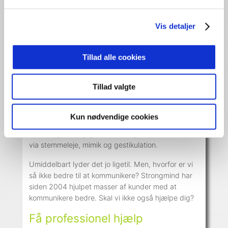
Hvad er kommunikation
Vis detaljer
Definitionen af ordet kommunikation er i store træk;
en proces bestående af tre elementer: budskab,
Tillad alle cookies
afsender og modtager. Ordet kommer fra det
latinske ord “communis”, der betyder “fælles”. At
kommunikere betyder altså at skabe en fælles
Tillad valgte
forståelse for noget.
Kommunikation er med andre ord en udveksling af
Kun nødvendige cookies
informationer mellem mennesker. Kommunikation
kan foregå sprogligt (verbalt) og nonverbalt, fx.
via stemmeleje, mimik og gestikulation.
Umiddelbart lyder det jo ligetil. Men, hvorfor er vi
så ikke bedre til at kommunikere? Strongmind har
siden 2004 hjulpet masser af kunder med at
kommunikere bedre. Skal vi ikke også hjælpe dig?
Få professionel hjælp