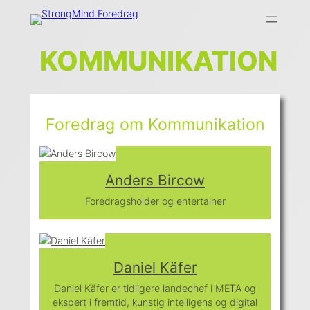
Skip
to
content
KOMMUNIKATION
Foredrag om Kommunikation
Anders Bircow
Foredragsholder og entertainer
Daniel Käfer
Daniel Käfer er tidligere landechef i META og
ekspert i fremtid, kunstig intelligens og digital