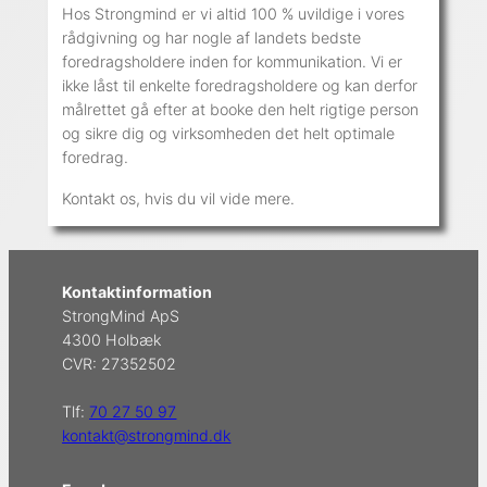
Hos Strongmind er vi altid 100 % uvildige i vores
rådgivning og har nogle af landets bedste
foredragsholdere inden for kommunikation. Vi er
ikke låst til enkelte foredragsholdere og kan derfor
målrettet gå efter at booke den helt rigtige person
og sikre dig og virksomheden det helt optimale
foredrag.
Kontakt os, hvis du vil vide mere.
Kontaktinformation
StrongMind ApS
4300 Holbæk
CVR: 27352502
Tlf:
70 27 50 97
kontakt@strongmind.dk