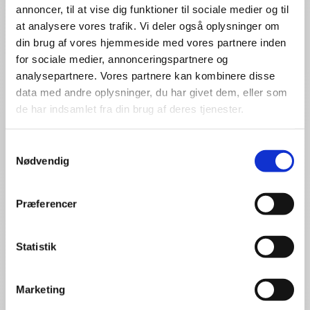
annoncer, til at vise dig funktioner til sociale medier og til
Mikkel Beha Erichsen
at analysere vores trafik. Vi deler også oplysninger om
En af Danmarks mest populære skærmtrolde
din brug af vores hjemmeside med vores partnere inden
holder foredrag om sine rejser rundt i verden
for sociale medier, annonceringspartnere og
analysepartnere. Vores partnere kan kombinere disse
data med andre oplysninger, du har givet dem, eller som
de har indsamlet fra din brug af deres tjenester.
Peter Langdal
Danmarks måske mest kendte teaterinstruktør
Samtykkevalg
øser ud af sine erfaringer omkring “Den kreative
Nødvendig
leder”
Præferencer
Tanja Gotthardsen
Statistik
Danmarks måske mest anerkendte ekspert
indenfor, hvordan virksomheder kan og må
kommunikere deres sociale og miljømæssige
Marketing
tiltag, uden at vildlede (greenwash’e).