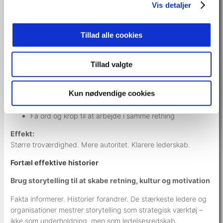
Vis detaljer
Kropssprog, stemme, pauser og nærvær afgør, om vi opleves
som troværdige, usikre, engagerende eller ligegyldige.
Tillad alle cookies
I dette underholdende og praksisnære foredrag lærer
deltagerne at:
Tillad valgte
Skabe et stærkt førstehåndsindtryk
Bruge stemme og pauser bevidst
Kun nødvendige cookies
Styrke deres Executive Presence
Undgå de klassiske signaler, der svækker autoritet
Få ord og krop til at arbejde i samme retning
Effekt:
Større troværdighed. Mere autoritet. Klarere lederskab.
Fortæl effektive historier
Brug storytelling til at skabe retning, kultur og motivation
Fakta informerer. Historier forandrer. De stærkeste ledere og
organisationer mestrer storytelling som strategisk værktøj –
ikke som underholdning, men som ledelsesredskab.