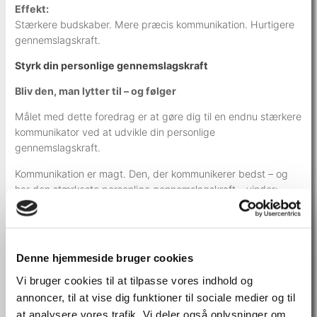
Effekt:
Stærkere budskaber. Mere præcis kommunikation. Hurtigere
gennemslagskraft.
Styrk din personlige gennemslagskraft
Bliv den, man lytter til – og følger
Målet med dette foredrag er at gøre dig til en endnu stærkere
kommunikator ved at udvikle din personlige
gennemslagskraft.
Kommunikation er magt. Den, der kommunikerer bedst – og
har den stærkeste personlige gennemslagskraft – vinder:
Kunden, ordren, forfremmelsen eller medarbejdernes tillid.
Midt i en tidevandsbølge af information konkurrerer vi ikke
mindst om opmærksomhed. Hvis du ikke kan fange kundens,
Denne hjemmeside bruger cookies
samarbejdspartnerens eller lederens opmærksomhed, har du
et problem. Et stort et.
Vi bruger cookies til at tilpasse vores indhold og
annoncer, til at vise dig funktioner til sociale medier og til
Med afsæt i bestselleren
Personlig gennemslagskraft – syv
at analysere vores trafik. Vi deler også oplysninger om