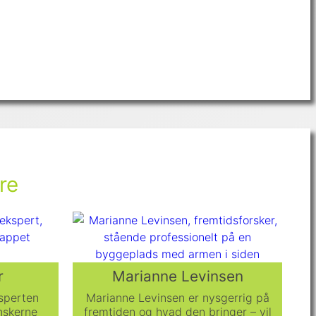
re
r
Marianne Levinsen
ksperten
Marianne Levinsen er nysgerrig på
nskerne
fremtiden og hvad den bringer – vil