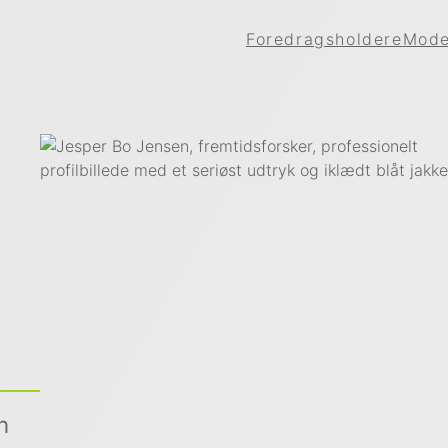
Foredragsholdere
Mode
n