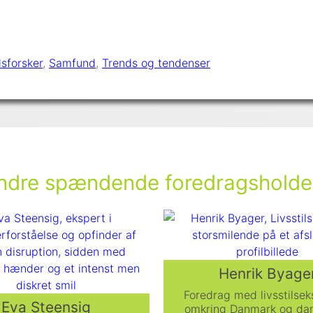
sforsker
, 
Samfund
, 
Trends og tendenser
ndre spændende foredragsholde
Henrik Byage
Foredrag med livsstilse
Eva Steensig
omkring Danmark og da