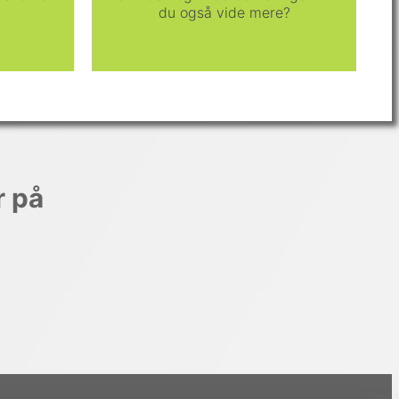
du også vide mere?
r på