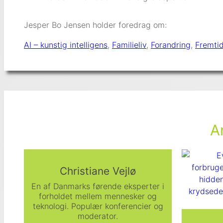
Jesper Bo Jensen holder foredrag om:
AI – kunstig intelligens
, 
Familieliv
, 
Forandring
, 
Fremtid
A
Christiane Vejlø
En af Danmarks førende eksperter i
forholdet mellem mennesker og
teknologi. Populær konferencier og
moderator.