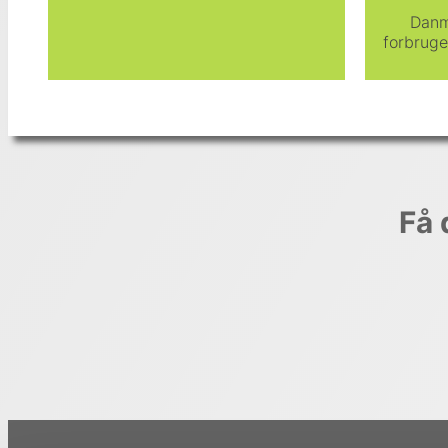
Danm
forbruge
Få 