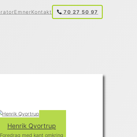
rator
Emner
Kontakt
70 27 50 97
Henrik Qvortrup
Foredrag med kant omkring