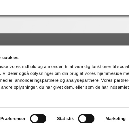
edragsemner
Foredragsholdere
 cookies
a
Daniel Rye
jdsglæde
Eva Steensig
passe vores indhold og annoncer, til at vise dig funktioner til soci
lse
Steffen Kretz
fik. Vi deler også oplysninger om din brug af vores hjemmeside m
Kunstig intelligens
Liselotte Lyngsø
 medier, annonceringspartnere og analysepartnere. Vores partne
dhed
Nikolaj Sonne
ndre oplysninger, du har givet dem, eller som de har indsamlet 
ss
Lykke Friis
© StrongMind Foredrag – Vi kender foredrag
Præferencer
Statistik
Marketing