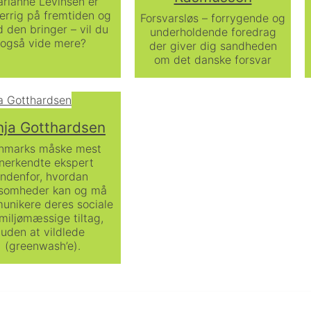
rianne Levinsen er
errig på fremtiden og
Forsvarsløs – forrygende og
 den bringer – vil du
underholdende foredrag
også vide mere?
der giver dig sandheden
om det danske forsvar
nja Gotthardsen
nmarks måske mest
nerkendte ekspert
indenfor, hvordan
ksomheder kan og må
unikere deres sociale
miljømæssige tiltag,
uden at vildlede
(greenwash’e).