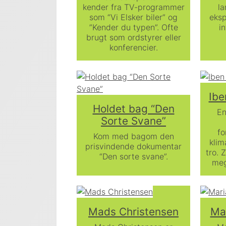
kender fra TV-programmer
la
som “Vi Elsker biler” og
eksp
”Kender du typen”. Ofte
in
brugt som ordstyrer eller
konferencier.
Ibe
Holdet bag “Den
En
Sorte Svane”
fo
Kom med bagom den
klim
prisvindende dokumentar
tro. 
“Den sorte svane”.
meg
Mads Christensen
Ma