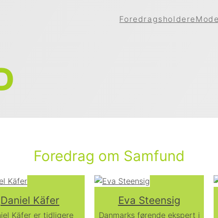
Foredragsholdere
Mode
D
Foredrag om Samfund
Daniel Käfer
Eva Steensig
iel Käfer er tidligere
Danmarks førende ekspert i