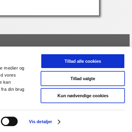
Om foredrag
Hvad koster et foredrag
Tillad alle cookies
Vælg det rigtige foredrag
ale medier og
Gode foredragsholdere
ed vores
Tillad valgte
re kan
Privatlivspolitik
fra din brug
Kun nødvendige cookies
Handelsbetingelser
Vis detaljer