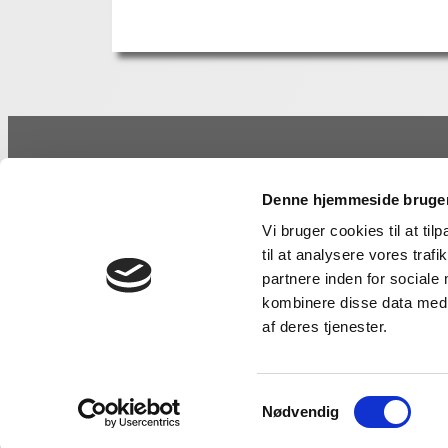
Kontaktinformation
For
Denne hjemmeside bruger
StrongMind ApS
Klim
4300 Holbæk
Arbe
Vi bruger cookies til at til
CVR: 27352502
Lede
til at analysere vores tra
AI – 
partnere inden for sociale
Tlf:
70 27 50 97
Sun
kombinere disse data med a
kontakt@strongmind.dk
Stre
af deres tjenester.
Samtykkevalg
Nødvendig