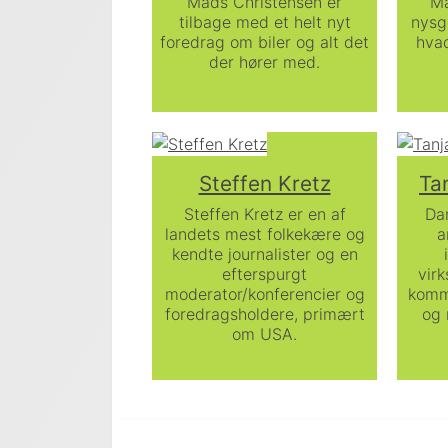
Mads Christensen er
Ma
tilbage med et helt nyt
nysg
foredrag om biler og alt det
hvad
der hører med.
Steffen Kretz
Ta
Steffen Kretz er en af
Da
landets mest folkekære og
a
kendte journalister og en
efterspurgt
vir
moderator/konferencier og
komm
foredragsholdere, primært
og 
om USA.