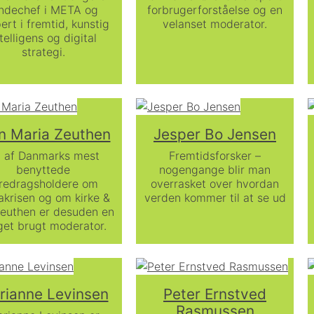
ndechef i META og
forbrugerforståelse og en
ert i fremtid, kunstig
velanset moderator.
telligens og digital
strategi.
n Maria Zeuthen
Jesper Bo Jensen
 af Danmarks mest
Fremtidsforsker –
benyttede
nogengange blir man
redragsholdere om
overrasket over hvordan
akrisen og om kirke &
verden kommer til at se ud
Zeuthen er desuden en
et brugt moderator.
rianne Levinsen
Peter Ernstved
Rasmussen