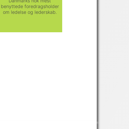
Danmarks nok mest
benyttede foredragsholder
om ledelse og lederskab.