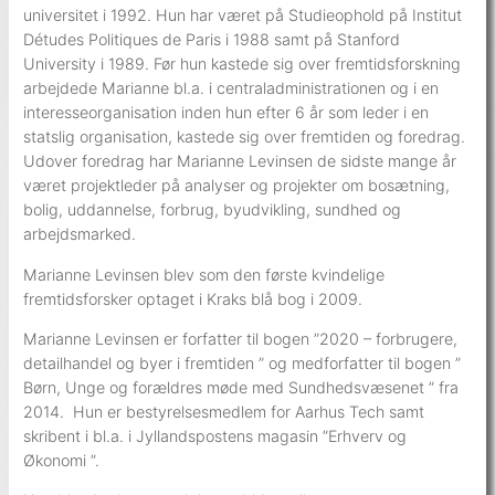
universitet i 1992. Hun har været på Studieophold på Institut
Détudes Politiques de Paris i 1988 samt på Stanford
University i 1989. Før hun kastede sig over fremtidsforskning
arbejdede Marianne bl.a. i centraladministrationen og i en
interesseorganisation inden hun efter 6 år som leder i en
statslig organisation, kastede sig over fremtiden og foredrag.
Udover foredrag har Marianne Levinsen de sidste mange år
været projektleder på analyser og projekter om bosætning,
bolig, uddannelse, forbrug, byudvikling, sundhed og
arbejdsmarked.
Marianne Levinsen blev som den første kvindelige
fremtidsforsker optaget i Kraks blå bog i 2009.
Marianne Levinsen er forfatter til bogen ”2020 – forbrugere,
detailhandel og byer i fremtiden ” og medforfatter til bogen ”
Børn, Unge og forældres møde med Sundhedsvæsenet ” fra
2014. Hun er bestyrelsesmedlem for Aarhus Tech samt
skribent i bl.a. i Jyllandspostens magasin ”Erhverv og
Økonomi ”.