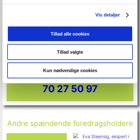
Vis detaljer
Tillad alle cookies
Tillad valgte
Eller ring nu og få markedets bedste og ikke
Kun nødvendige cookies
mindst uvildige rådgivning på
70 27 50 97
Andre spændende foredragsholdere