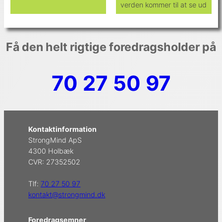
verden kommer til at se ud
Få den helt rigtige foredragsholder på
70 27 50 97
Kontaktinformation
StrongMind ApS
4300 Holbæk
CVR: 27352502
Tlf:
70 27 50 97
kontakt@strongmind.dk
Foredragsemner