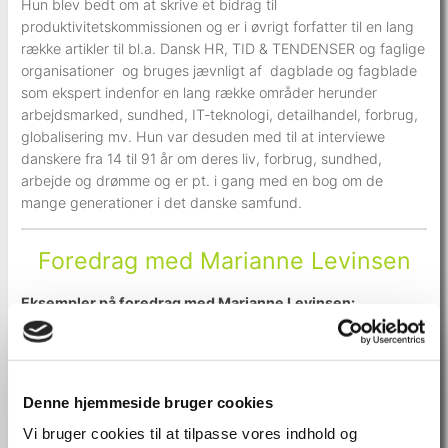
Hun blev bedt om at skrive et bidrag til
produktivitetskommissionen og er i øvrigt forfatter til en lang
række artikler til bl.a. Dansk HR, TID & TENDENSER og faglige
organisationer og bruges jævnligt af dagblade og fagblade
som ekspert indenfor en lang række områder herunder
arbejdsmarked, sundhed, IT-teknologi, detailhandel, forbrug,
globalisering mv. Hun var desuden med til at interviewe
danskere fra 14 til 91 år om deres liv, forbrug, sundhed,
arbejde og drømme og er pt. i gang med en bog om de
mange generationer i det danske samfund.
Foredrag med Marianne Levinsen
Eksempler på foredrag med Marianne Levinsen:
Fremtidens arbejdsmarked og kompetencer
Fremtidens verden, virksomheder og udfordringer
Fremtidens mega-trends og udfordringer for
Denne hjemmeside bruger cookies
virksomheder, arbejdsmarked og samfund
Fremtidens sundhedsvæsen og patienter
Vi bruger cookies til at tilpasse vores indhold og