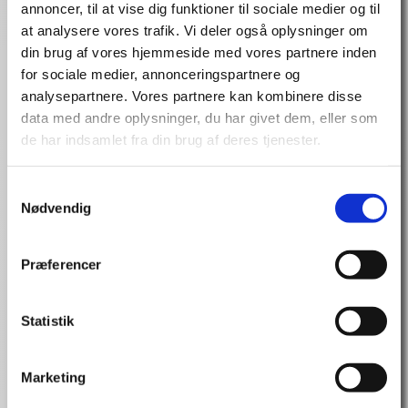
Fremtidens detailhandel, forbrug og forbrugere
annoncer, til at vise dig funktioner til sociale medier og til
Fremtidens arbejdsplads, motivation, generation og
at analysere vores trafik. Vi deler også oplysninger om
udfordringer
din brug af vores hjemmeside med vores partnere inden
It og ny teknologis betydning for samfund,
for sociale medier, annonceringspartnere og
virksomheder og mennesker
analysepartnere. Vores partnere kan kombinere disse
Børn, unge og kompetencer i fremtidens samfund
data med andre oplysninger, du har givet dem, eller som
De digitale indfødte – uddannelse og arbejde
de har indsamlet fra din brug af deres tjenester.
Ledelse i en kompleks verden
Og mange flere skræddersyet til dit behov.
Samtykkevalg
Marianne Levinsen holder foredrag om:
Nødvendig
Familieliv
, 
Forandring
, 
Fremtidsforsker
, 
Samfund
, 
Trends og
tendenser
Præferencer
Spørg uforpligtende på Marianne
Statistik
Levinsen
Marketing