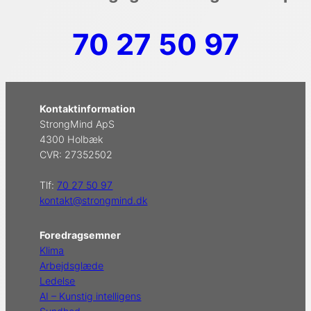
70 27 50 97
Kontaktinformation
StrongMind ApS
4300 Holbæk
CVR: 27352502
Tlf:
70 27 50 97
kontakt@strongmind.dk
Foredragsemner
Klima
Arbejdsglæde
Ledelse
AI – Kunstig intelligens