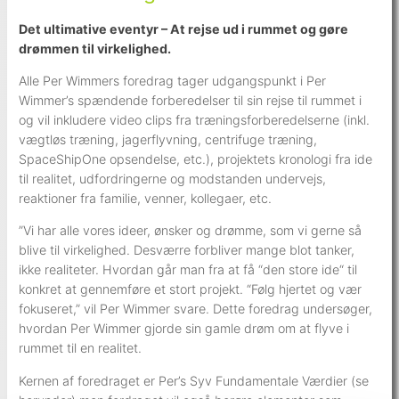
Det ultimative eventyr – At rejse ud i rummet og gøre
drømmen til virkelighed.
Alle Per Wimmers foredrag tager udgangspunkt i Per
Wimmer’s spændende forberedelser til sin rejse til rummet i
og vil inkludere video clips fra træningsforberedelserne (inkl.
vægtløs træning, jagerflyvning, centrifuge træning,
SpaceShipOne opsendelse, etc.), projektets kronologi fra ide
til realitet, udfordringerne og modstanden undervejs,
reaktioner fra familie, venner, kollegaer, etc.
”Vi har alle vores ideer, ønsker og drømme, som vi gerne så
blive til virkelighed. Desværre forbliver mange blot tanker,
ikke realiteter. Hvordan går man fra at få “den store ide“ til
konkret at gennemføre et stort projekt. “Følg hjertet og vær
fokuseret,” vil Per Wimmer svare. Dette foredrag undersøger,
hvordan Per Wimmer gjorde sin gamle drøm om at flyve i
rummet til en realitet.
Kernen af foredraget er Per’s Syv Fundamentale Værdier (se