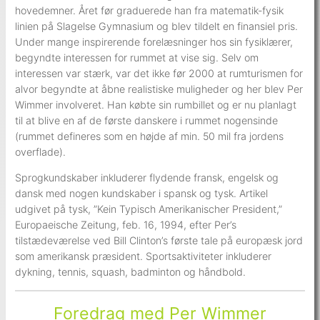
hovedemner. Året før graduerede han fra matematik-fysik
linien på Slagelse Gymnasium og blev tildelt en finansiel pris.
Under mange inspirerende forelæsninger hos sin fysiklærer,
begyndte interessen for rummet at vise sig. Selv om
interessen var stærk, var det ikke før 2000 at rumturismen for
alvor begyndte at åbne realistiske muligheder og her blev Per
Wimmer involveret. Han købte sin rumbillet og er nu planlagt
til at blive en af de første danskere i rummet nogensinde
(rummet defineres som en højde af min. 50 mil fra jordens
overflade).
Sprogkundskaber inkluderer flydende fransk, engelsk og
dansk med nogen kundskaber i spansk og tysk. Artikel
udgivet på tysk, ”Kein Typisch Amerikanischer President,”
Europaeische Zeitung, feb. 16, 1994, efter Per’s
tilstædeværelse ved Bill Clinton’s første tale på europæsk jord
som amerikansk præsident. Sportsaktiviteter inkluderer
dykning, tennis, squash, badminton og håndbold.
Foredrag med Per Wimmer