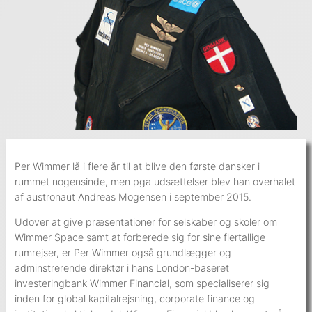
Per Wimmer lå i flere år til at blive den første dansker i
rummet nogensinde, men pga udsættelser blev han overhalet
af austronaut Andreas Mogensen i september 2015.
Udover at give præsentationer for selskaber og skoler om
Wimmer Space samt at forberede sig for sine flertallige
rumrejser, er Per Wimmer også grundlægger og
adminstrerende direktør i hans London-baseret
investeringbank Wimmer Financial, som specialiserer sig
inden for global kapitalrejsning, corporate finance og