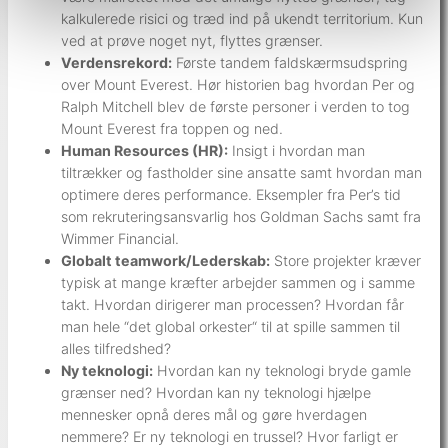
kalkulerede risici og træd ind på ukendt territorium. Kun
ved at prøve noget nyt, flyttes grænser.
Verdensrekord:
Første tandem faldskærmsudspring
over Mount Everest. Hør historien bag hvordan Per og
Ralph Mitchell blev de første personer i verden to tog
Mount Everest fra toppen og ned.
Human Resources (HR):
Insigt i hvordan man
tiltrækker og fastholder sine ansatte samt hvordan man
optimere deres performance. Eksempler fra Per’s tid
som rekruteringsansvarlig hos Goldman Sachs samt fra
Wimmer Financial.
Globalt teamwork/Lederskab:
Store projekter kræver
typisk at mange kræfter arbejder sammen og i samme
takt. Hvordan dirigerer man processen? Hvordan får
man hele “det global orkester“ til at spille sammen til
alles tilfredshed?
Ny teknologi:
Hvordan kan ny teknologi bryde gamle
grænser ned? Hvordan kan ny teknologi hjælpe
mennesker opnå deres mål og gøre hverdagen
nemmere? Er ny teknologi en trussel? Hvor farligt er