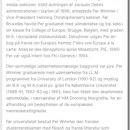
media-sektoren. Indtil slutningen af Jacques Delors
administrationen i starten af 1996, arbejdede Per Wimmer i
Vice-Præsident Henning Christophersen’s kabinet. Før
Bruxelles havde Per gradueret med udmærkelse og top seks i
sin klasse fra College of Europe, Brugge, Belgien, med graden
M.A. i europæisk statskundskab. Derudover udgav Per en
bog på fransk om Europa’s fremtid (”Vers une Europe a la
carte: Analyse des derogations apres Maastricht, PIE, 1995).
Per var også Intern hos FN i Geneve i 1994.
Den oprindelige uddannelsesmæssige baggrund var jura. Per
Wimmer graduerede med udemærkelse fra LL.M.
programmet fra University of London (1991-92) og modtog
sin B.A. og M.A./cand.jur. grad fra Københavns Universitet
(1988-91, 1992-93 og i 1993, blev han tildelt den akademiske
sølvmedalje, i nærværelse af HM Dronning Margrethe, for en
afhandling om beskyttelsen af de europæiske
menneskerettigheder.
Før universitetet bestod Per Wimmer den franske
studentereksamen med filosofi og fransk litteratur som