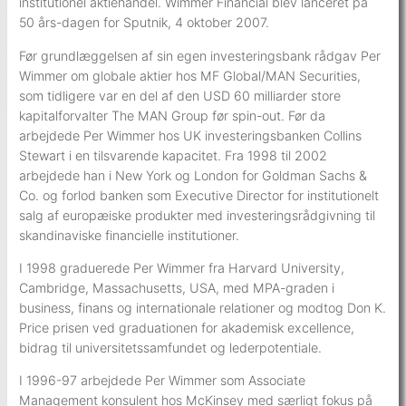
institutionel aktiehandel. Wimmer Financial blev lanceret på
50 års-dagen for Sputnik, 4 oktober 2007.
Før grundlæggelsen af sin egen investeringsbank rådgav Per
Wimmer om globale aktier hos MF Global/MAN Securities,
som tidligere var en del af den USD 60 milliarder store
kapitalforvalter The MAN Group før spin-out. Før da
arbejdede Per Wimmer hos UK investeringsbanken Collins
Stewart i en tilsvarende kapacitet. Fra 1998 til 2002
arbejdede han i New York og London for Goldman Sachs &
Co. og forlod banken som Executive Director for institutionelt
salg af europæiske produkter med investeringsrådgivning til
skandinaviske financielle institutioner.
I 1998 graduerede Per Wimmer fra Harvard University,
Cambridge, Massachusetts, USA, med MPA-graden i
business, finans og internationale relationer og modtog Don K.
Price prisen ved graduationen for akademisk excellence,
bidrag til universitetssamfundet og lederpotentiale.
I 1996-97 arbejdede Per Wimmer som Associate
Management konsulent hos McKinsey med særligt fokus på