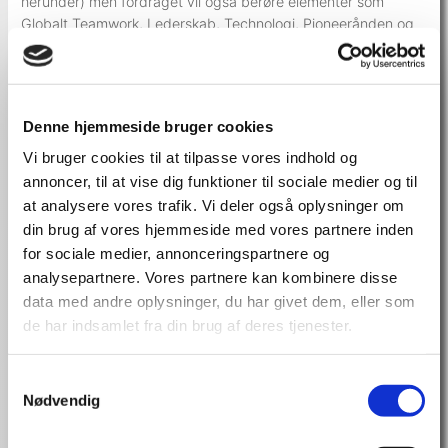
herunder) men fordraget vil også berøre elementer som
Globalt Teamwork, Lederskab, Technologi, Pioneerånden og
fremfor alt en rigtig god historie om en eventyr-iværksætter
for hvem ”the sky is the limit.”Foredraget vil indeholde video-
optagelser fra rumtræningen, vægtløs flyvning, centrifuge
træning og flyvning med russiske MIG-25 jagerfly.
Denne hjemmeside bruger cookies
Efter at have besøgt tæt på 50 lande på jorden, inkl. nogle af
Vi bruger cookies til at tilpasse vores indhold og
de fjernest liggende steder på jorden:
annoncer, til at vise dig funktioner til sociale medier og til
at analysere vores trafik. Vi deler også oplysninger om
(besøgt Amazon indianerne
gået på levende vulkaner på Hawaii
din brug af vores hjemmeside med vores partnere inden
dykket med hajer på Fiji
for sociale medier, annonceringspartnere og
besøgt Afrikas og Sydamerikas sydligste punkter
analysepartnere. Vores partnere kan kombinere disse
trekket Inka-stien til Macchu Pichu
data med andre oplysninger, du har givet dem, eller som
besøgt Påskeørne
de har indsamlet fra din brug af deres tjenester.
kørt på Harley kyst-til-kyst i USA
fløjet med drageflyver over Rio de Janero
Samtykkevalg
og meget mere…
Nødvendig
…forbliver den ultimative rejse stadig: At flyve til rummet!
Oplev Per Wimmer tage dig med til uudforskede nye højder