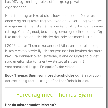
hos DSV og i en lang række offentlige og private
organisationer.
Hans foredrag er ikke et slideshow med teorier. Det er en
direkte og ærlig fortælling om, hvad der virker — og hvad der
ikke gør — når man skal få mennesker til at rykke i den samme
retning. Om mål, mod, beslutningsevne og vedholdenhed. Og
ikke mindst om det, der binder det hele sammen: Hjerte.
I 2026 sætter Thomas kursen mod Atlanten i det ældste og
letteste enmotorede fly, der nogensinde har krydset det store
hav. Fra Danmark over Færøerne, Island og Grønland til det
nordamerikanske kontinent — støttet af sit team. En
verdensrekord i sigte. En opskrift, der virker.
Book Thomas Bjørn som foredragsholder
og få inspiration,
der sætter sig fast — længe efter I har forladt lokalet.
Foredrag med Thomas Bjørn
Har du mistet modet, Morten?