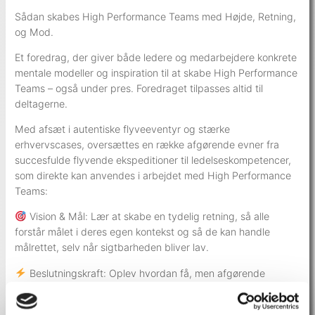
Sådan skabes High Performance Teams med Højde, Retning,
og Mod.
Et foredrag, der giver både ledere og medarbejdere konkrete
mentale modeller og inspiration til at skabe High Performance
Teams – også under pres. Foredraget tilpasses altid til
deltagerne.
Med afsæt i autentiske flyveeventyr og stærke
erhvervscases, oversættes en række afgørende evner fra
succesfulde flyvende ekspeditioner til ledelseskompetencer,
som direkte kan anvendes i arbejdet med High Performance
Teams:
Vision & Mål: Lær at skabe en tydelig retning, så alle
forstår målet i deres egen kontekst og så de kan handle
målrettet, selv når sigtbarheden bliver lav.
Beslutningskraft: Oplev hvordan få, men afgørende
beslutninger skaber momentum. Hvordan færre, men stærke
beslutninger giver momentum og fodrer High Performance