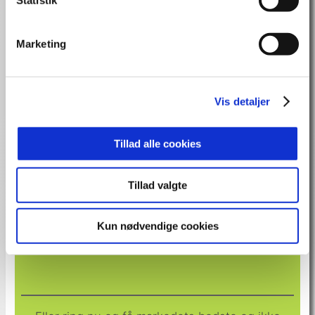
Statistik
Arbejdsglæde
, 
Begejstring
, 
Effektivitet
, 
Forandring
, 
High
performance teams
, 
Kick-off
, 
Ledelse
, 
Livsstil
, 
Mentaltræning
, 
Motivation
, 
Peptalk
, 
Robusthed
, 
Samarbejde
, 
Storytelling
, 
Marketing
Teamwork
, 
Vindermentalitet
Spørg uforpligtende på Thomas
Vis detaljer
Bjørn
Tillad alle cookies
Tillad valgte
Kun nødvendige cookies