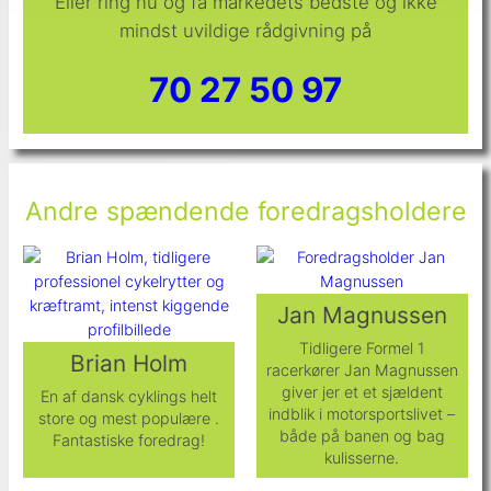
Eller ring nu og få markedets bedste og ikke
mindst uvildige rådgivning på
70 27 50 97
Andre spændende foredragsholdere
Jan Magnussen
Tidligere Formel 1
Brian Holm
racerkører Jan Magnussen
giver jer et et sjældent
En af dansk cyklings helt
indblik i motorsportslivet –
store og mest populære .
både på banen og bag
Fantastiske foredrag!
kulisserne.