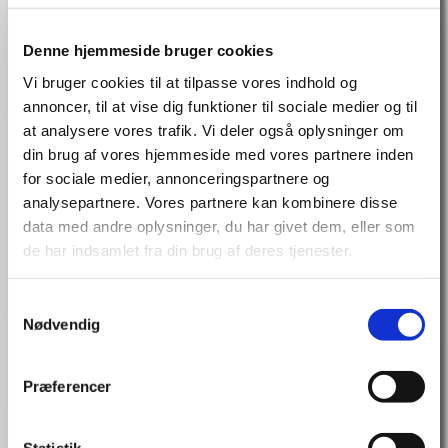
Teams, hvor ubeslutsomhed ellers kan bremse fremdriften.
Mod & Tillid: Opdag, hvordan tillid til teamet skaber
Denne hjemmeside bruger cookies
“opdrift” og frigør potentialet hos medarbejderne, også når
Vi bruger cookies til at tilpasse vores indhold og
kontrollen må slippes fra ledelsen.
annoncer, til at vise dig funktioner til sociale medier og til
Ud- og vedholdenhed: Få indsigt i, hvordan du
at analysere vores trafik. Vi deler også oplysninger om
planlægger dit teams, din afdeling, din virksomheds
din brug af vores hjemmeside med vores partnere inden
ressourcer, motivation og energi over lange forløb – så I
for sociale medier, annonceringspartnere og
lander sikkert, også efter mange timers “flyvning”.
analysepartnere. Vores partnere kan kombinere disse
Foredraget giver deltagerne:
data med andre oplysninger, du har givet dem, eller som
En inspirerende, visuel og følelsesmæssig oplevelse, der gør
de har indsamlet fra din brug af deres tjenester.
budskaberne lette at huske og anvende.
Praktiske mentale modeller, som kan bruges direkte i
Samtykkevalg
dagligdagen.
Nødvendig
Ledelsesmæssige refleksioner, der styrker evnen til at
navigere i usikkerhed, skabe retning og engagere alle
medarbjedere i komplekse forandringer.
Præferencer
Thomas Bjørn holder foredrag om: