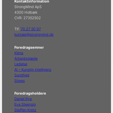
Kontaktinformation
StrongMind ApS
4300 Holbæk
CVR: 27352502
Tlf:
70 27 50 97
kontakt@strongmind.dk
Foredragsemner
Klima
Arbejdsglæde
Ledelse
AI – Kunstig intelligens
Sundhed
Stress
Foredragsholdere
Daniel Rye
Eva Steensig
Steffen Kretz