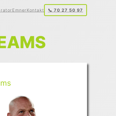
rator
Emner
Kontakt
📞 70 27 50 97
TEAMS
ams