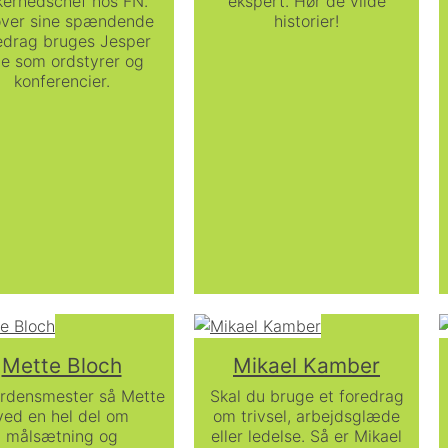
kerhedschef hos FN.
ekspert. Hør de vilde
ver sine spændende
historier!
edrag bruges Jesper
te som ordstyrer og
konferencier.
Mette Bloch
Mikael Kamber
rdensmester så Mette
Skal du bruge et foredrag
ved en hel del om
om trivsel, arbejdsglæde
målsætning og
eller ledelse. Så er Mikael