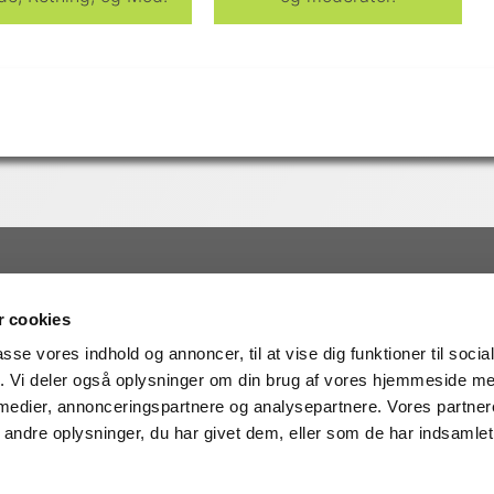
edragsemner
Foredragsholdere
 cookies
a
Daniel Rye
jdsglæde
Eva Steensig
passe vores indhold og annoncer, til at vise dig funktioner til soci
lse
Steffen Kretz
fik. Vi deler også oplysninger om din brug af vores hjemmeside m
Kunstig intelligens
Liselotte Lyngsø
 medier, annonceringspartnere og analysepartnere. Vores partne
dhed
Nikolaj Sonne
ndre oplysninger, du har givet dem, eller som de har indsamlet 
ss
Lykke Friis