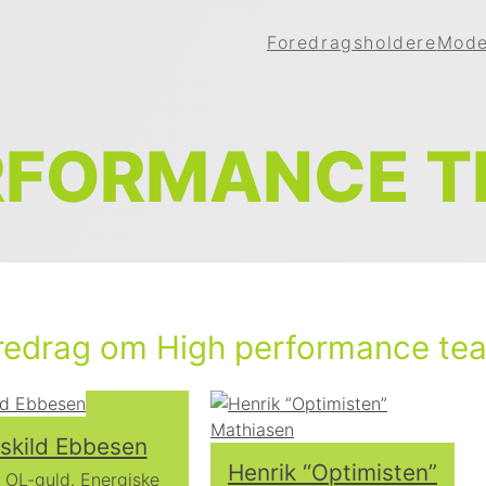
Foredragsholdere
Mode
RFORMANCE 
redrag om High performance te
skild Ebbesen
Henrik “Optimisten”
 OL-guld. Energiske