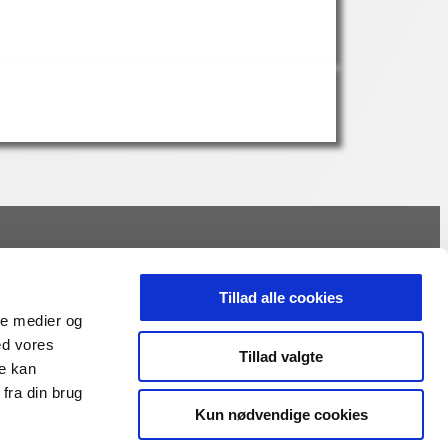
Om foredrag
Hvad koster et foredrag
Tillad alle cookies
Vælg det rigtige foredrag
ale medier og
Gode foredragsholdere
ed vores
Tillad valgte
re kan
Privatlivspolitik
fra din brug
Kun nødvendige cookies
Handelsbetingelser