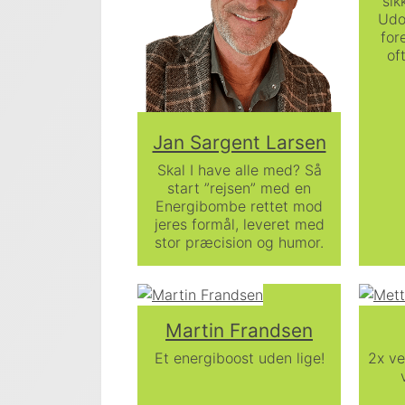
sik
Udo
for
of
Jan Sargent Larsen
Skal I have alle med? Så
start ”rejsen” med en
Energibombe rettet mod
jeres formål, leveret med
stor præcision og humor.
Martin Frandsen
Et energiboost uden lige!
2x ve