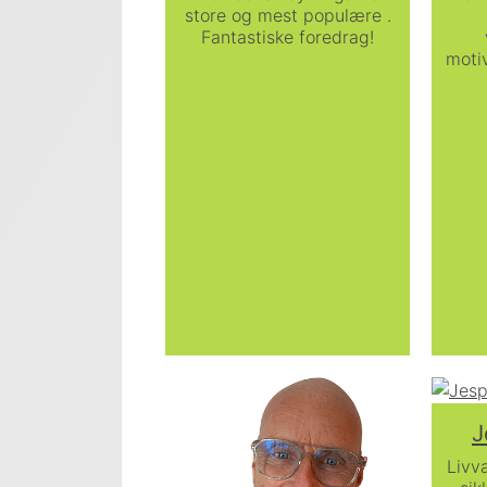
store og mest populære .
Fantastiske foredrag!
moti
J
Livv