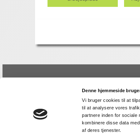
Kontaktinformation
For
Denne hjemmeside bruger
StrongMind ApS
Klim
4300 Holbæk
Arbe
Vi bruger cookies til at til
CVR: 27352502
Lede
til at analysere vores tra
AI – 
partnere inden for sociale
Tlf:
70 27 50 97
Sun
kombinere disse data med a
kontakt@strongmind.dk
Stre
af deres tjenester.