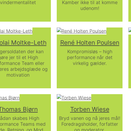
vindermentalitet
Kamber ikke til at komme
udenom!
olai Moltke-Leth
René Holten Poulsen
ersoldaten der kan
Kompromisløs – high
øre jer til et High
performance når det
formance Team eller
virkelig gælder.
jeres arbejdsglæde og
motivation
Thomas Bjørn
Torben Wiese
ådan skabes High
Bryd vanen og nå jeres mål!
formance Teams med
Foredragsholder, forfatter
de, Retning, og Mod.
og moderator.