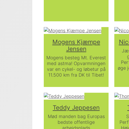
Mogens Kjæmpe
Nic
Jensen
Jæg
g
Mogens besteg Mt. Everest
Per
med astma! Opvarmningen
øge 
var en cykel- og løbetur på
11.500 km fra DK til Tibet!
Teddy Jeppesen
Mød manden bag Europas
S
bedste offentlige
Per
arbejdsplads
Høj